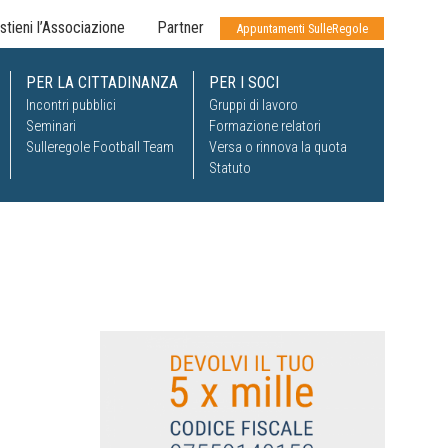
stieni l’Associazione
Partner
Appuntamenti SulleRegole
PER LA CITTADINANZA
PER I SOCI
Incontri pubblici
Gruppi di lavoro
Seminari
Formazione relatori
Sulleregole Football Team
Versa o rinnova la quota
Statuto