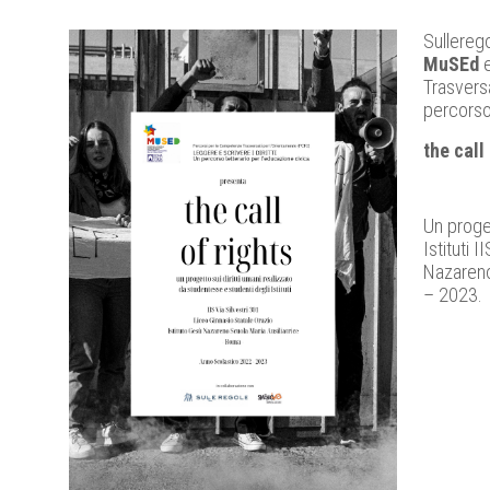
Sullerego
MuSEd
e
Trasvers
percorso 
the call
Un proget
Istituti 
Nazareno
– 2023.