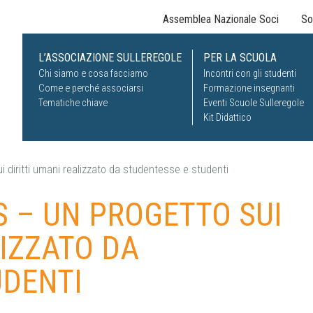
Assemblea Nazionale Soci
So
L’ASSOCIAZIONE SULLEREGOLE
PER LA SCUOLA
Chi siamo e cosa facciamo
Incontri con gli studenti
Come e perché associarsi
Formazione insegnanti
Tematiche chiave
Eventi Scuole Sulleregole
Kit Didattico
ui diritti umani realizzato da studentesse e studenti
S – UN PROGETTO SUI
LIZZATO DA
UDENTI