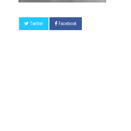
Twitter
Facebook
Seguici su:
Segreteria e organizzazione incontri
Email:
segreteria@sulleregole.it