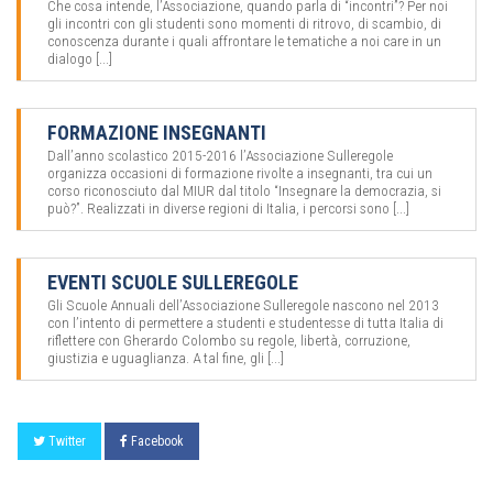
Che cosa intende, l’Associazione, quando parla di “incontri”? Per noi
gli incontri con gli studenti sono momenti di ritrovo, di scambio, di
conoscenza durante i quali affrontare le tematiche a noi care in un
dialogo [...]
FORMAZIONE INSEGNANTI
Dall’anno scolastico 2015-2016 l’Associazione Sulleregole
organizza occasioni di formazione rivolte a insegnanti, tra cui un
corso riconosciuto dal MIUR dal titolo “Insegnare la democrazia, si
può?”. Realizzati in diverse regioni di Italia, i percorsi sono [...]
EVENTI SCUOLE SULLEREGOLE
Gli Scuole Annuali dell’Associazione Sulleregole nascono nel 2013
con l’intento di permettere a studenti e studentesse di tutta Italia di
riflettere con Gherardo Colombo su regole, libertà, corruzione,
giustizia e uguaglianza. A tal fine, gli [...]
Twitter
Facebook