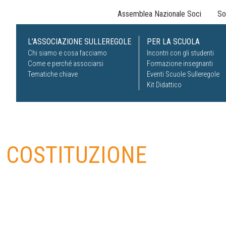
Assemblea Nazionale Soci
So
L’ASSOCIAZIONE SULLEREGOLE
PER LA SCUOLA
Chi siamo e cosa facciamo
Incontri con gli studenti
Come e perché associarsi
Formazione insegnanti
Tematiche chiave
Eventi Scuole Sulleregole
Kit Didattico
A COSTITUZIONE