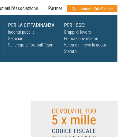
stieni l’Associazione
Partner
Appuntamenti SulleRegole
PER LA CITTADINANZA
PER I SOCI
Incontri pubblici
Gruppi di lavoro
Seminari
Formazione relatori
Sulleregole Football Team
Versa o rinnova la quota
Statuto