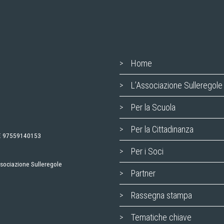
Home
L’Associazione Sulleregole
Per la Scuola
Per la Cittadinanza
.F. 97559140153
Per i Soci
ssociazione Sulleregole
Partner
Rassegna stampa
Tematiche chiave