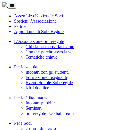
Vai
al
contenuto
Assemblea Nazionale Soci
Sostieni l’Associazione
Partner
Appuntamenti SulleRegole
L’Associazione Sulleregole
Chi siamo e cosa facciamo
Come e perché associarsi
Tematiche chiave
Per la scuola
Incontri con gli studenti
Formazione insegnanti
Eventi Scuole Sulleregole
Kit Didattico
Per la Cittadinanza
Incontri pubblici
Seminari
Sulleregole Football Team
Per i Soci
Gruppi di lavoro