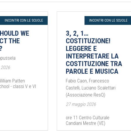
INCONTRI CON LE SCUOLE
INCONTRI CON LE SCUOLE
HOULD WE
3, 2, 1…
CT THE
COSTITUZIONE!
?
LEGGERE E
INTERPRETARE LA
apussela
COSTITUZIONE TRA
 2026
PAROLE E MUSICA
William Patten
Fabio Caon, Francesco
hool - classi V e VI
Castelli, Luciano Scalettari
(Associazione ResQ)
27 maggio 2026
ore 11 Centro Culturale
Candiani Mestre (VE)