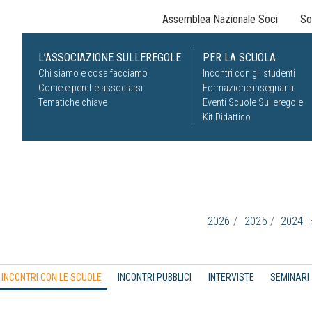
Assemblea Nazionale Soci
So
L’ASSOCIAZIONE SULLEREGOLE
PER LA SCUOLA
Chi siamo e cosa facciamo
Incontri con gli studenti
Come e perché associarsi
Formazione insegnanti
Tematiche chiave
Eventi Scuole Sulleregole
Kit Didattico
2026
2025
2024
INCONTRI CON LE SCUOLE
INCONTRI PUBBLICI
INTERVISTE
SEMINARI