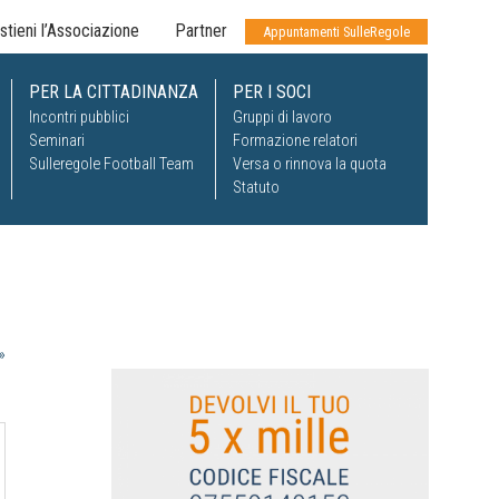
stieni l’Associazione
Partner
Appuntamenti SulleRegole
PER LA CITTADINANZA
PER I SOCI
Incontri pubblici
Gruppi di lavoro
Seminari
Formazione relatori
Sulleregole Football Team
Versa o rinnova la quota
Statuto
»