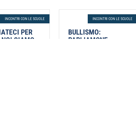
INCONTRI CON LE SCUOLE
INCONTRI CON LE SCUOLE
ATECI PER
BULLISMO:
 NOI SIAMO
PARLIAMONE
GALITÀ
INSIEME
 Manca, Giovanni
Giovanni Nuzzo
21 maggio 2026
o 2026
Palermo - ICS Giuseppe
Scelsa - Classe III D
 Scelta - Palermo
onda con il direttore
 circondariale
 e il Garante
zia del Comune di