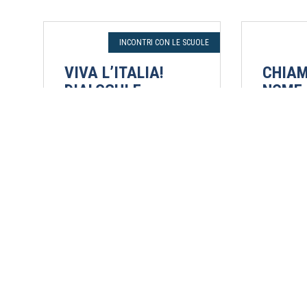
INCONTRI CON LE SCUOLE
VIVA L’ITALIA!
CHIAM
DIALOGHI E
NOME.
MUSICA INTORNO
LA LE
ALLA
Francesca
COSTITUZIONE
Nuzzo
Fabio Caon, Licia Di Blasi, Rita
23 maggi
Spinielli
ore 9 I.C.
26 maggio 2026
tavola rot
della casa
Auditorium Conservatorio Riva
Pagliarelli
del Garda (TN)
dell'infan
Palermo