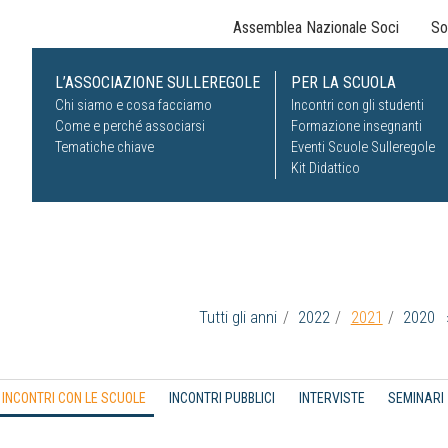
Assemblea Nazionale Soci
So
L’ASSOCIAZIONE SULLEREGOLE
PER LA SCUOLA
Chi siamo e cosa facciamo
Incontri con gli studenti
Come e perché associarsi
Formazione insegnanti
Tematiche chiave
Eventi Scuole Sulleregole
Kit Didattico
Tutti gli anni
2022
2021
2020
INCONTRI CON LE SCUOLE
INCONTRI PUBBLICI
INTERVISTE
SEMINARI