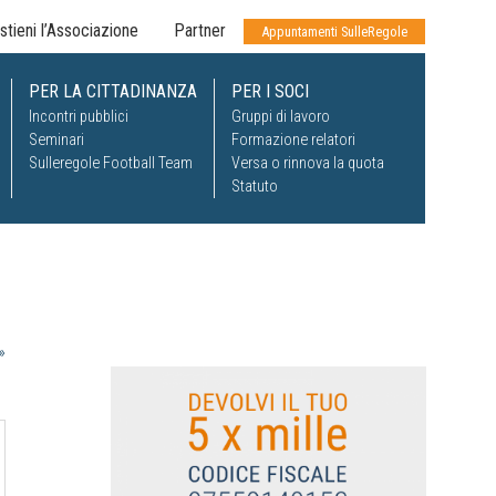
stieni l’Associazione
Partner
Appuntamenti SulleRegole
PER LA CITTADINANZA
PER I SOCI
Incontri pubblici
Gruppi di lavoro
Seminari
Formazione relatori
Sulleregole Football Team
Versa o rinnova la quota
Statuto
»