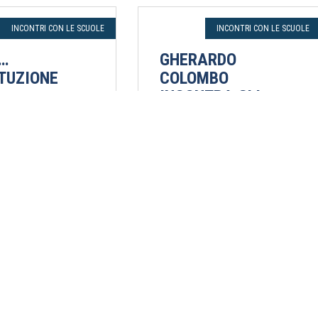
INCONTRI CON LE SCUOLE
INCONTRI CON LE SCUOLE
1…
GHERARDO
TUZIONE
COLOMBO
INCONTRA GLI
 Castelli
STUDENTI DEL
o 2021
LICEO SANDRO
PERTINI DI
I.S. Sassetti Peruzzi
LADISPOLI (RM)
Gherardo Colombo
21 maggio 2021
Online | Liceo Sandro Pertini di
Ladispoli (RM)