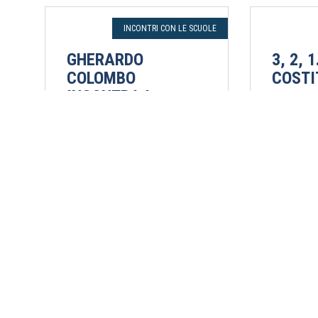
INCONTRI CON LE SCUOLE
GHERARDO
3, 2, 
COLOMBO
COSTI
INCONTRA I
Francesco
GIOVANI DEL
21 maggi
SERVIZIO CIVILE
PRESSO IL LICEO A.
Online | I.
ROSMINI DI TRENTO
di Firenze
Gherardo Colombo
24 maggio 2021
Online | Liceo A. Rosmini di
Trento