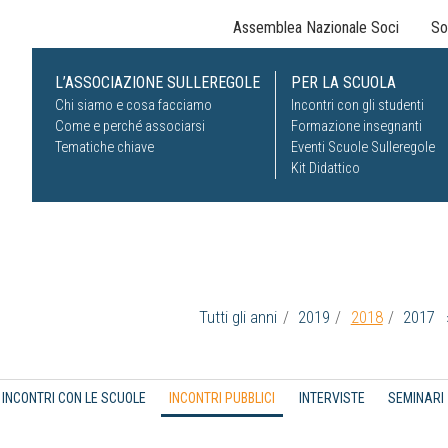
Assemblea Nazionale Soci
So
L’ASSOCIAZIONE SULLEREGOLE
PER LA SCUOLA
Chi siamo e cosa facciamo
Incontri con gli studenti
Come e perché associarsi
Formazione insegnanti
Tematiche chiave
Eventi Scuole Sulleregole
Kit Didattico
Tutti gli anni
2019
2018
2017
INCONTRI CON LE SCUOLE
INCONTRI PUBBLICI
INTERVISTE
SEMINARI