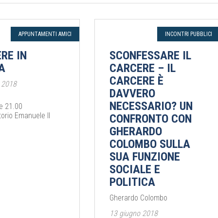
APPUNTAMENTI AMICI
INCONTRI PUBBLICI
RE IN
SCONFESSARE IL
A
CARCERE – IL
CARCERE È
 2018
DAVVERO
NECESSARIO? UN
re 21.00
torio Emanuele II
CONFRONTO CON
GHERARDO
COLOMBO SULLA
SUA FUNZIONE
SOCIALE E
POLITICA
Gherardo Colombo
13 giugno 2018