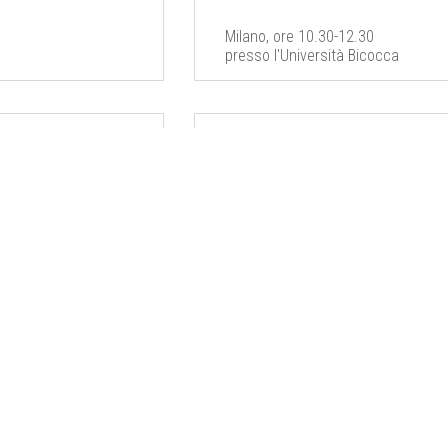
Milano, ore 10.30-12.30
presso l'Università Bicocca
INCONTRI PUBBLICI
APPUNTAMENTI AMICI
GNA DELLA
LA CRIMINALITÀ
TUZIONE AI
ORGANIZZATA IN
TTENNI
LOMBARDIA
apussela
28 maggio 2018
2018
Milano, ore 21.00
via Ariosto, 16
Sempione (VA), ore
revisto presso la
gliare di Via De