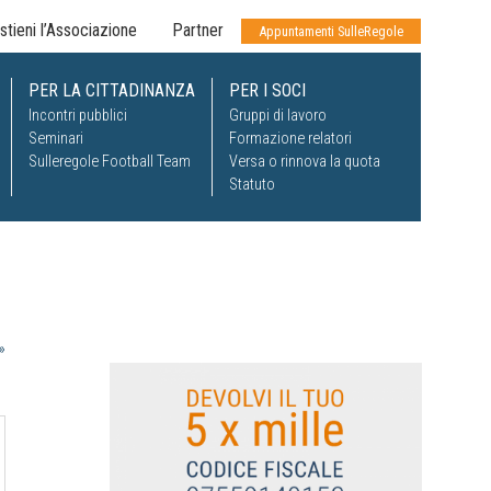
stieni l’Associazione
Partner
Appuntamenti SulleRegole
PER LA CITTADINANZA
PER I SOCI
Incontri pubblici
Gruppi di lavoro
Seminari
Formazione relatori
Sulleregole Football Team
Versa o rinnova la quota
Statuto
»